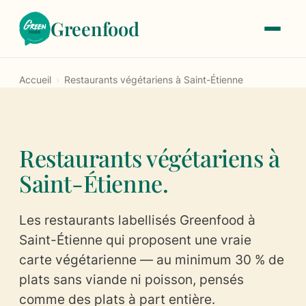
Greenfood
Accueil
›
Restaurants végétariens à Saint-Étienne
Le label
À propos
Restaurants végétariens à
Notre histoire
Saint-Étienne.
Les critères de labellisation
Les restaurants labellisés Greenfood à
Les tarifs
Saint-Étienne qui proposent une vraie
carte végétarienne — au minimum 30 % de
Trouver un restaurant
plats sans viande ni poisson, pensés
comme des plats à part entière.
Devenir labellisé