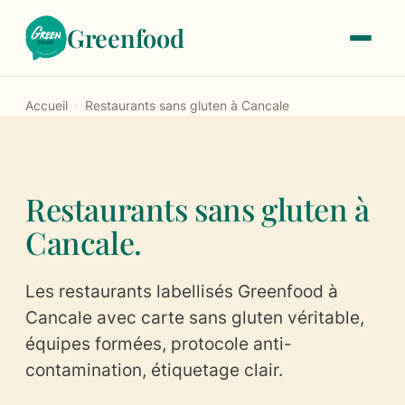
Greenfood
Accueil
›
Restaurants sans gluten à Cancale
Le label
À propos
Restaurants sans gluten à
Notre histoire
Cancale.
Les critères de labellisation
Les restaurants labellisés Greenfood à
Les tarifs
Cancale avec carte sans gluten véritable,
équipes formées, protocole anti-
Trouver un restaurant
contamination, étiquetage clair.
Devenir labellisé