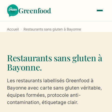
Greenfood
Accueil
›
Restaurants sans gluten à Bayonne
Le label
À propos
Restaurants sans gluten à
Notre histoire
Bayonne.
Les critères de labellisation
Les restaurants labellisés Greenfood à
Les tarifs
Bayonne avec carte sans gluten véritable,
équipes formées, protocole anti-
Trouver un restaurant
contamination, étiquetage clair.
Devenir labellisé