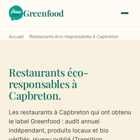
Greenfood
Accueil
›
Restaurants éco-responsables à Capbreton
Le label
À propos
Restaurants éco-
Notre histoire
responsables à
Les critères de labellisation
Capbreton.
Les tarifs
Les restaurants à Capbreton qui ont obtenu
Trouver un restaurant
le label Greenfood : audit annuel
indépendant, produits locaux et bio
Devenir labellisé
vérifiés, niveau publié (Transition,