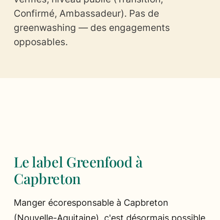
Confirmé, Ambassadeur). Pas de
greenwashing — des engagements
Ils parlent de nous
opposables.
Presse
Les chefs
Le label Greenfood à
Capbreton
Manger écoresponsable à Capbreton
(Nouvelle-Aquitaine), c'est désormais possible