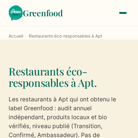
Greenfood
Accueil
›
Restaurants éco-responsables à Apt
Le label
À propos
Restaurants éco-
Notre histoire
responsables à Apt.
Les critères de labellisation
Les restaurants à Apt qui ont obtenu le
Les tarifs
label Greenfood : audit annuel
indépendant, produits locaux et bio
Trouver un restaurant
vérifiés, niveau publié (Transition,
Confirmé, Ambassadeur). Pas de
Devenir labellisé