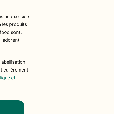
as un exercice
 les produits
nfood sont,
i adorent
abellisation.
rticulièrement
lique et