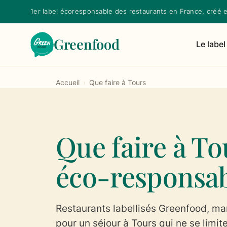
1er label écoresponsable des restaurants en France, créé 
Greenfood
Le label
Accueil
›
Que faire à Tours
Que faire à T
éco-responsab
Restaurants labellisés Greenfood, ma
pour un séjour à Tours qui ne se limit