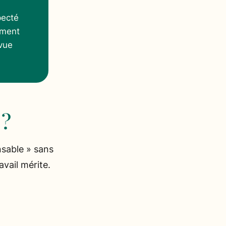
pecté
ement
 vue
 ?
nsable » sans
avail mérite.