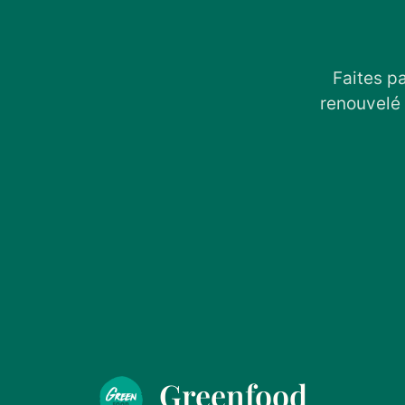
Faites p
renouvelé 
Greenfood