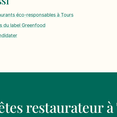
si
aurants éco-responsables à Tours
es du label Greenfood
didater
êtes restaurateur à