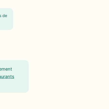
s de
sement
aurants