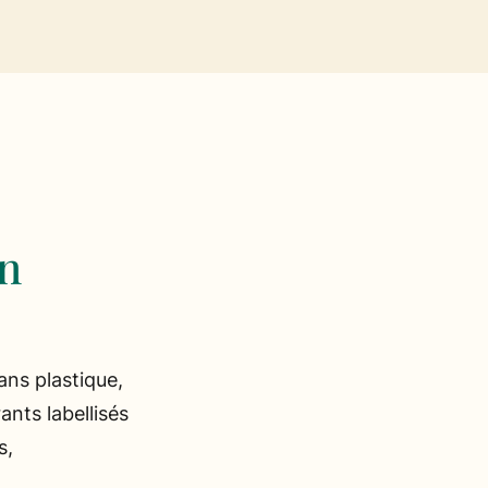
on
ans plastique,
ants labellisés
s,