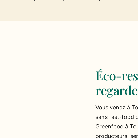
Éco-res
regarde
Vous venez à Tou
sans fast-food dé
Greenfood à Tou
producteurs, sen