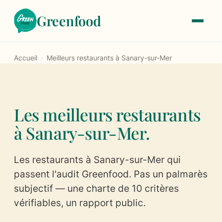
Greenfood
Accueil
›
Meilleurs restaurants à Sanary-sur-Mer
Le label
À propos
Les meilleurs restaurants
Notre histoire
à Sanary-sur-Mer.
Les critères de labellisation
Les restaurants à Sanary-sur-Mer qui
Les tarifs
passent l'audit Greenfood. Pas un palmarès
subjectif — une charte de 10 critères
Trouver un restaurant
vérifiables, un rapport public.
Devenir labellisé