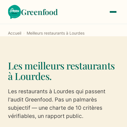
Greenfood
Accueil
›
Meilleurs restaurants à Lourdes
Le label
À propos
Les meilleurs restaurants
Notre histoire
à Lourdes.
Les critères de labellisation
Les restaurants à Lourdes qui passent
Les tarifs
l'audit Greenfood. Pas un palmarès
subjectif — une charte de 10 critères
Trouver un restaurant
vérifiables, un rapport public.
Devenir labellisé