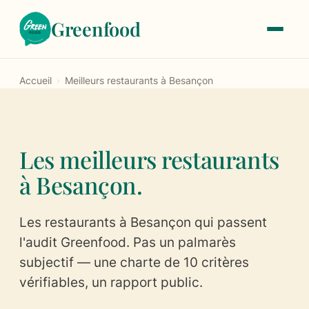
Greenfood
Accueil
›
Meilleurs restaurants à Besançon
Le label
À propos
Les meilleurs restaurants
Notre histoire
à Besançon.
Les critères de labellisation
Les restaurants à Besançon qui passent
Les tarifs
l'audit Greenfood. Pas un palmarès
subjectif — une charte de 10 critères
Trouver un restaurant
vérifiables, un rapport public.
Devenir labellisé