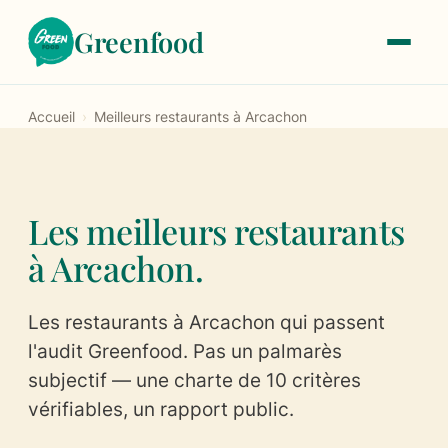
Greenfood
Accueil
›
Meilleurs restaurants à Arcachon
Le label
À propos
Les meilleurs restaurants
Notre histoire
à Arcachon.
Les critères de labellisation
Les restaurants à Arcachon qui passent
Les tarifs
l'audit Greenfood. Pas un palmarès
subjectif — une charte de 10 critères
Trouver un restaurant
vérifiables, un rapport public.
Devenir labellisé